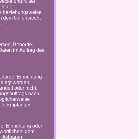
ecke und Mittel
cht der
he beziehungsweise
ch dem Unionsrecht
.
Person, Behörde,
Daten im Auftrag des
ehörde, Einrichtung
elegt werden,
ndelt oder nicht.
ungsauftrags nach
öglicherweise
als Empfänger.
de, Einrichtung oder
twortlichen, dem
ittelbaren