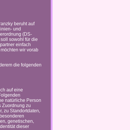
ranzky beruht auf
linien- und
verordnung (DS-
oll sowohl für die
partner einfach
, möchten wir vorab
derem die folgenden
ch auf eine
m Folgenden
ine natürliche Person
ls Zuordnung zu
 zu Standortdaten,
 besonderen
en, genetischen,
dentität dieser