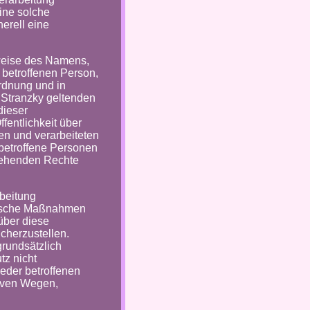
ine solche
erell eine
weise des Namens,
 betroffenen Person,
ordnung und in
 Stranzky geltenden
dieser
entlichkeit über
n und verarbeiteten
betroffene Personen
stehenden Rechte
rbeitung
orische Maßnahmen
über diese
cherzustellen.
rundsätzlich
tz nicht
eder betroffenen
tiven Wegen,