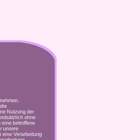
ernehmen.
die
ine Nutzung der
undsätzlich ohne
eine betroffene
r unsere
h eine Verarbeitung
erarbeitung