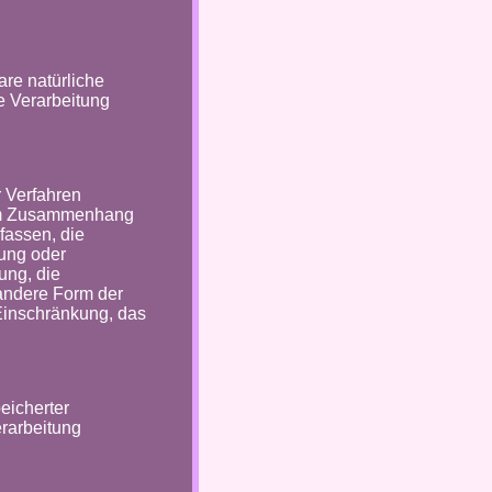
bare natürliche
e Verarbeitung
r Verfahren
 im Zusammenhang
fassen, die
ung oder
ung, die
 andere Form der
 Einschränkung, das
eicherter
rarbeitung