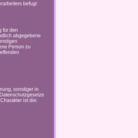
rarbeiters befugt
g für den
ändlich abgegebene
onstigen
fene Person zu
reffenden
ung, sonstiger in
 Datenschutzgesetze
harakter ist die: