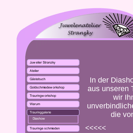
In der Diash
aus unseren 
wir I
unverbindlic
die vo
<<<<<